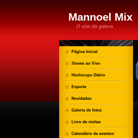
Mannoel Mix
O site da galera
Página Inicial
Shows ao Vivo
Horóscopo Diário
Esporte
Novidades
Galeria de fotos
Livro de visitas
Calendário de eventos