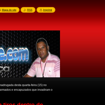
Mapa do site
RSS
Imprimir
madrugada desta quarta-feira (15) no
s armados e encapuzados que invadiram o
 tiros dentro de