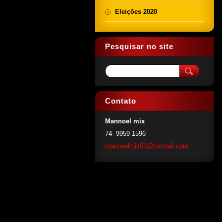
Eleições 2020
Pesquisar no site
Contato
Mannoel mix
74- 9959 1596
mannoelm
ix01@hot
mail.com