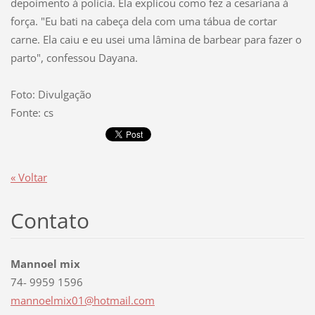
depoimento à polícia. Ela explicou como fez a cesariana à
força. "Eu bati na cabeça dela com uma tábua de cortar
carne. Ela caiu e eu usei uma lâmina de barbear para fazer o
parto", confessou Dayana.
Foto: Divulgação
Fonte: cs
« Voltar
Contato
Mannoel mix
74- 9959 1596
mannoelm
ix01@hot
mail.com