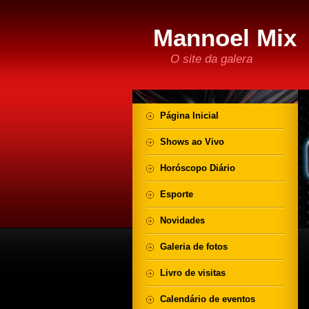
Mannoel Mix
O site da galera
Página Inicial
Shows ao Vivo
Horóscopo Diário
Esporte
Novidades
Galeria de fotos
Livro de visitas
Calendário de eventos