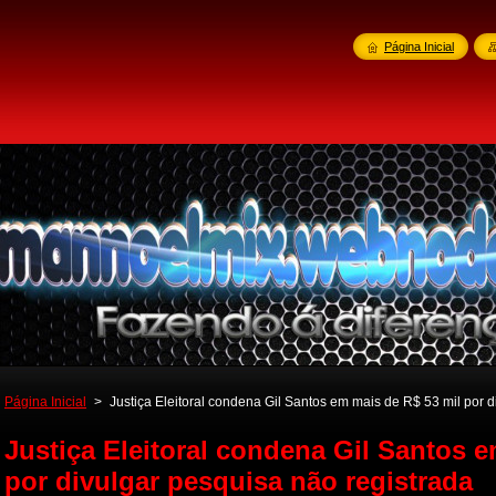
Página Inicial
Página Inicial
>
Justiça Eleitoral condena Gil Santos em mais de R$ 53 mil por d
Justiça Eleitoral condena Gil Santos e
por divulgar pesquisa não registrada