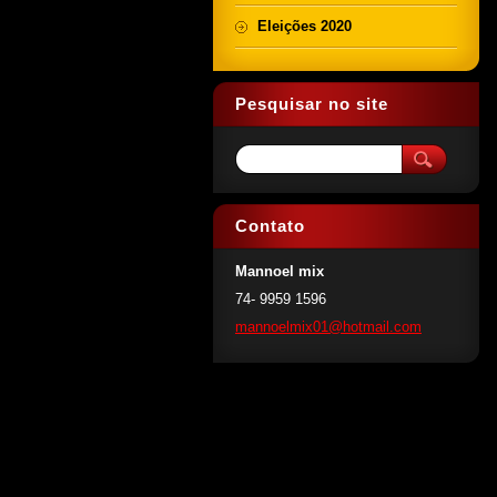
Eleições 2020
Pesquisar no site
Contato
Mannoel mix
74- 9959 1596
mannoelm
ix01@hot
mail.com