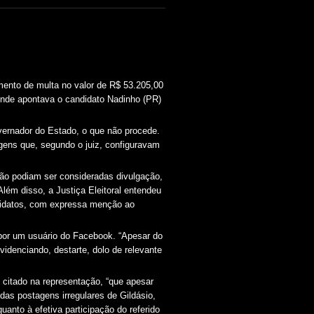
mento de multa no valor de R$ 53.205,00
 onde apontava o candidato Nadinho (PR)
vernador do Estado, o que não procede.
tagens que, segundo o juiz, configuravam
não podiam ser consideradas divulgação,
Além disso, a Justiça Eleitoral entendeu
ndidatos, com expressa menção ao
o por um usuário do Facebook. “Apesar do
denciando, destarte, dolo de relevante
citado na representação, “que apesar
as postagens irregulares de Gildásio,
uanto à efetiva participação do referido