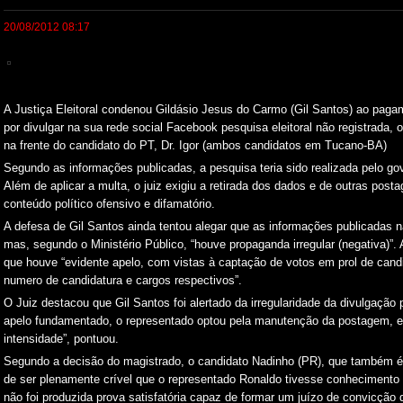
20/08/2012 08:17
A Justiça Eleitoral condenou Gildásio Jesus do Carmo (Gil Santos) ao paga
por divulgar na sua rede social Facebook pesquisa eleitoral não registrada,
na frente do candidato do PT, Dr. Igor (ambos candidatos em Tucano-BA)
Segundo as informações publicadas, a pesquisa teria sido realizada pelo go
Além de aplicar a multa, o juiz exigiu a retirada dos dados e de outras pos
conteúdo político ofensivo e difamatório.
A defesa de Gil Santos ainda tentou alegar que as informações publicadas 
mas, segundo o Ministério Público, “houve propaganda irregular (negativa)”. 
que houve “evidente apelo, com vistas à captação de votos em prol de ca
numero de candidatura e cargos respectivos”.
O Juiz destacou que Gil Santos foi alertado da irregularidade da divulgaçã
apelo fundamentado, o representado optou pela manutenção da postagem, evi
intensidade”, pontuou.
Segundo a decisão do magistrado, o candidato Nadinho (PR), que também é 
de ser plenamente crível que o representado Ronaldo tivesse conhecimento d
não foi produzida prova satisfatória capaz de formar um juízo de convicção q