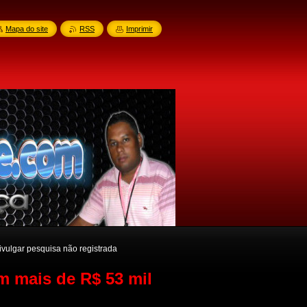
Mapa do site
RSS
Imprimir
ivulgar pesquisa não registrada
m mais de R$ 53 mil