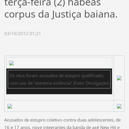
terça-feira (2) habeas
corpus da Justiça baiana.
03/10/2012 01:21
Os réus foram acusados de estupro qualificado,
com uso de "extrema violência" (Foto: Divulgação)
Acusados de estupro coletivo contra duas adolescentes, de
16 e 17 anos, nove integrantes da banda de axé New Hit e