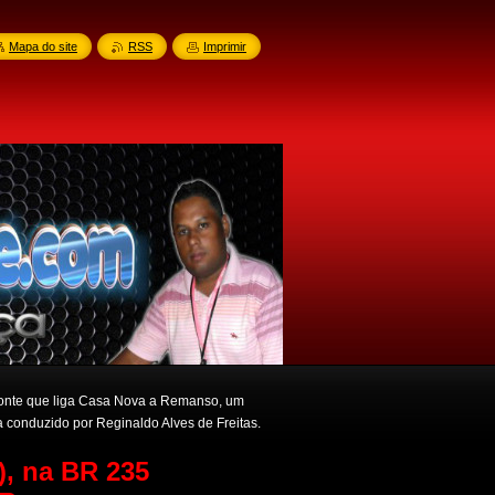
Mapa do site
RSS
Imprimir
ponte que liga Casa Nova a Remanso, um
 conduzido por Reginaldo Alves de Freitas.
), na BR 235