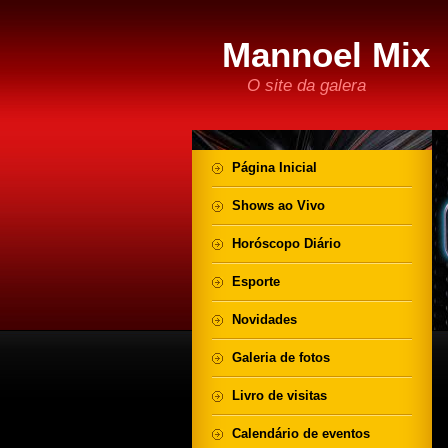
Mannoel Mix
O site da galera
Página Inicial
Shows ao Vivo
Horóscopo Diário
Esporte
Novidades
Galeria de fotos
Livro de visitas
Calendário de eventos