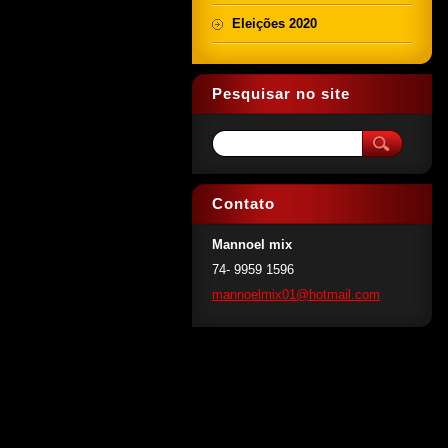
Eleições 2020
Pesquisar no site
Contato
Mannoel mix
74- 9959 1596
mannoelm
ix01@hot
mail.com