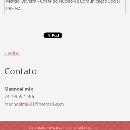
Mércia Oliveira - Chefe do Núcleo de Comunicação Social
PRF-BA
« Voltar
Contato
Mannoel mix
74- 9959 1596
mannoelm
ix01@hot
mail.com
Veja mais: www.mannoelmix.webnode.com.