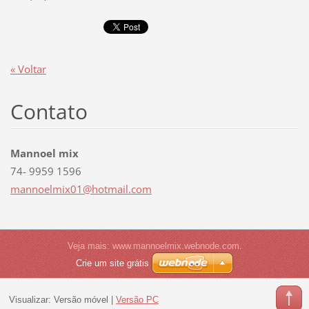
« Voltar
Contato
Mannoel mix
74- 9959 1596
mannoelm
ix01@hot
mail.com
Veja mais: www.mannoelmix.webnode.com.
Crie um site grátis
Visualizar:
Versão móvel
|
Versão PC